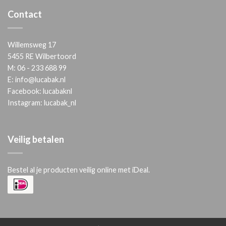
Contact
Willemsweg 17
5455 RE Wilbertoord
M:
06 - 233 688 99
E:
info@lucabak.nl
Facebook:
lucabaknl
Instagram:
lucabak_nl
Veilig betalen
Bestel al je producten veilig online met iDeal.