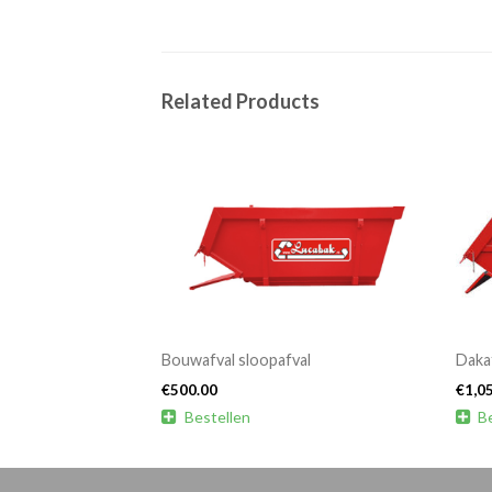
Related Products
Bouwafval sloopafval
Daka
€
500.00
€
1,0

Bestellen

B