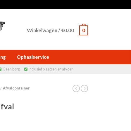
Winkelwagen
/
€
0.00
0
ing
Ophaalservice
Geen borg
Inclusief plaatsen en afvoer


Afvalcontainer
/
fval