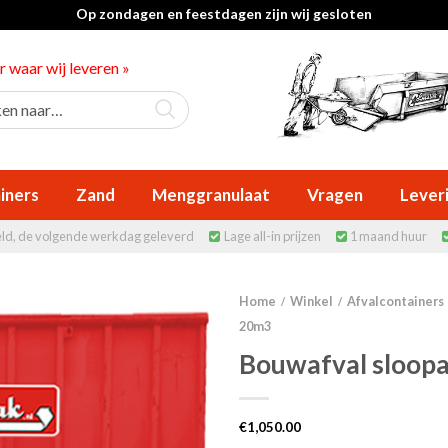
Op zondagen en feestdagen zijn wij gesloten
er waar wij leveren »
iners
Zand
Menggranulaat
Vragen
Lever
eld, de volgende werkdag geleverd
Lage all-in prijzen
1 maand huur


Home
Winkel
Afvalcontainers
/
/
20m3
Bouwafval sloopa
€
1,050.00