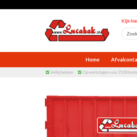
Kijk hi
Home
Afvalconta
Veilig betalen
Op werkdagen voor 21:00 best

