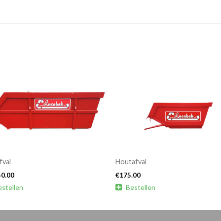
fval
Houtafval
50.00
€
175.00
estellen

Bestellen