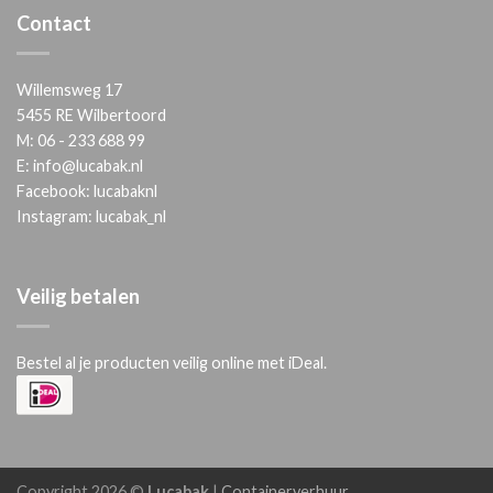
Contact
Willemsweg 17
5455 RE Wilbertoord
M:
06 - 233 688 99
E:
info@lucabak.nl
Facebook:
lucabaknl
Instagram:
lucabak_nl
Veilig betalen
Bestel al je producten veilig online met iDeal.
Copyright 2026 ©
Lucabak
|
Containerverhuur
.