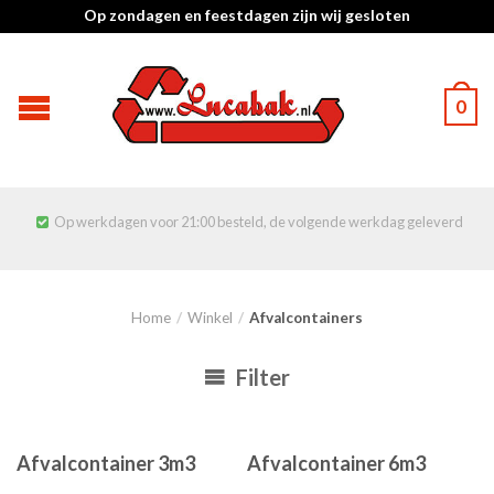
Op zondagen en feestdagen zijn wij gesloten
0
Op werkdagen voor 21:00 besteld, de volgende werkdag geleverd

Home
/
Winkel
/
Afvalcontainers
Filter
Afvalcontainer 3m3
Afvalcontainer 6m3