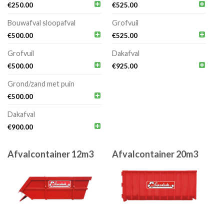


€
250.00
€
525.00
Bouwafval sloopafval
Grofvuil


€
500.00
€
525.00
Grofvuil
Dakafval


€
500.00
€
925.00
Grond/zand met puin

€
500.00
Dakafval

€
900.00
Afvalcontainer 12m3
Afvalcontainer 20m3