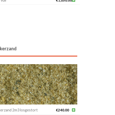
vuil

€
1,050.00
kerzand
erzand 2m3 losgestort

€
240.00