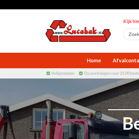
Kijk hi
Home
Afvalconta
Veilig betalen
Op werkdagen voor 21:00 best


Be