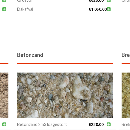

Grofvuil

Grof
€
625.00

Dakafval

€
1,050.00
Betonzand
Bre

Betonzand 2m3 losgestort

Brek
€
220.00