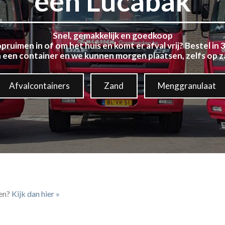
een Lucabak
Snel, gemakkelijk en goedkoop
pruimen in of om het huis en komt er afval vrij? Bestel in 
 een container en we kunnen morgen plaatsen, zelfs op z
Afvalcontainers
Zand
Menggranulaat
gen?
Kijk dan hier »