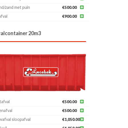
d/zand met puin

€
500.00
fval

€
900.00
alcontainer 20m3
afval

€
500.00
nafval

€
500.00
afval sloopafval

€
1,050.00