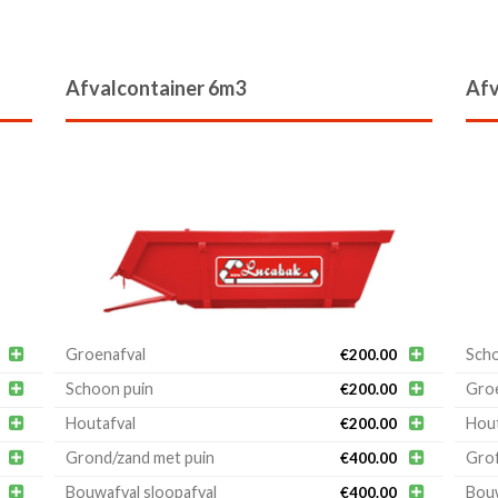
Afvalcontainer 6m3
Afv

Groenafval

Scho
€
200.00

Schoon puin

Groe
€
200.00

Houtafval

Hout
€
200.00

Grond/zand met puin

Grof
€
400.00

Bouwafval sloopafval

Bouw
€
400.00