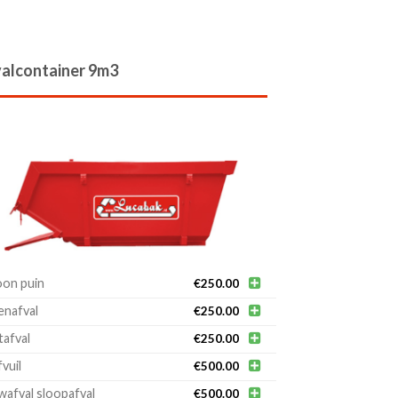
alcontainer 9m3
on puin

€
250.00
nafval

€
250.00
afval

€
250.00
vuil

€
500.00
afval sloopafval

€
500.00