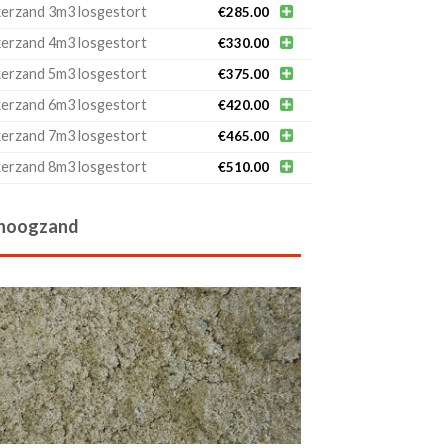
erzand 3m3 losgestort

€
285.00
erzand 4m3 losgestort

€
330.00
erzand 5m3 losgestort

€
375.00
erzand 6m3 losgestort

€
420.00
erzand 7m3 losgestort

€
465.00
erzand 8m3 losgestort

€
510.00
hoogzand