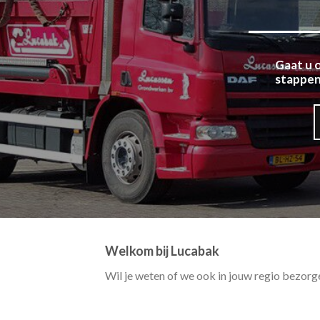
Gaat u o
stappen
Welkom bij Lucabak
Wil je weten of we ook in jouw regio bezor