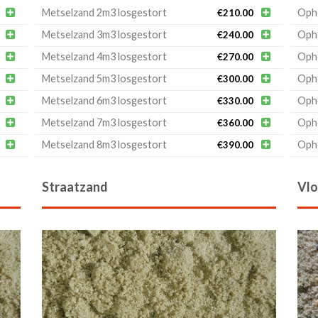

Metselzand 2m3 losgestort

Oph
€
210.00

Metselzand 3m3 losgestort

Oph
€
240.00

Metselzand 4m3 losgestort

Oph
€
270.00

Metselzand 5m3 losgestort

Oph
€
300.00

Metselzand 6m3 losgestort

Oph
€
330.00

Metselzand 7m3 losgestort

Oph
€
360.00

Metselzand 8m3 losgestort

Oph
€
390.00
Straatzand
Vlo