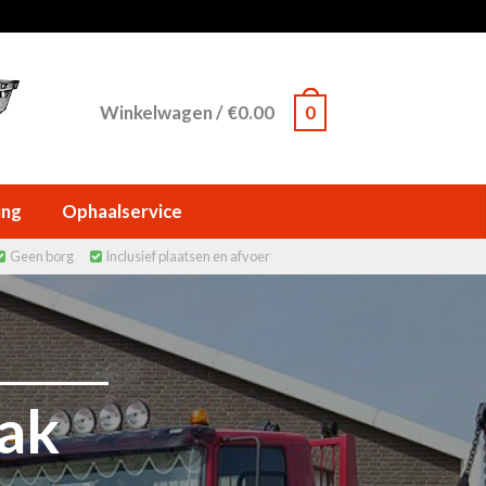
Winkelwagen
/
€
0.00
0
ing
Ophaalservice
Geen borg
Inclusief plaatsen en afvoer


mak