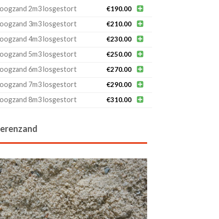
oogzand 2m3 losgestort

€
190.00
oogzand 3m3 losgestort

€
210.00
oogzand 4m3 losgestort

€
230.00
oogzand 5m3 losgestort

€
250.00
oogzand 6m3 losgestort

€
270.00
oogzand 7m3 losgestort

€
290.00
oogzand 8m3 losgestort

€
310.00
erenzand