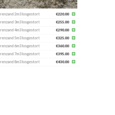
renzand 2m3 losgestort

€
220.00
renzand 3m3 losgestort

€
255.00
renzand 4m3 losgestort

€
290.00
renzand 5m3 losgestort

€
325.00
renzand 6m3 losgestort

€
360.00
renzand 7m3 losgestort

€
395.00
renzand 8m3 losgestort

€
430.00