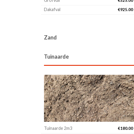
Grofvuil
€
525.00
Dakafval
€
925.00
Zand
Tuinaarde
Tuinaarde 2m3
€
180.00