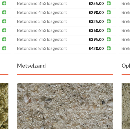

Betonzand 3m3 losgestort

Brek
€
255.00

Betonzand 4m3 losgestort

Brek
€
290.00

Betonzand 5m3 losgestort

Brek
€
325.00

Betonzand 6m3 losgestort

Brek
€
360.00

Betonzand 7m3 losgestort

Brek
€
395.00

Betonzand 8m3 losgestort

Brek
€
430.00
Metselzand
Op