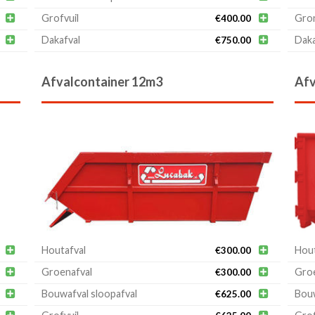

Grofvuil

Gron
€
400.00

Dakafval

Daka
€
750.00
Afvalcontainer 12m3
Afv

Houtafval

Hout
€
300.00

Groenafval

Groe
€
300.00

Bouwafval sloopafval

Bouw
€
625.00