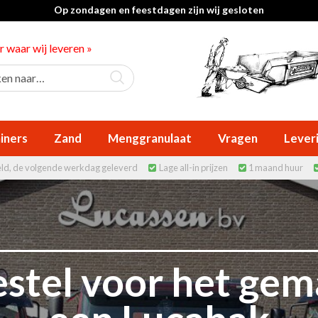
Op zondagen en feestdagen zijn wij gesloten
er waar wij leveren »
iners
Zand
Menggranulaat
Vragen
Lever
eld, de volgende werkdag geleverd
Lage all-in prijzen
1 maand huur


stel voor het ge