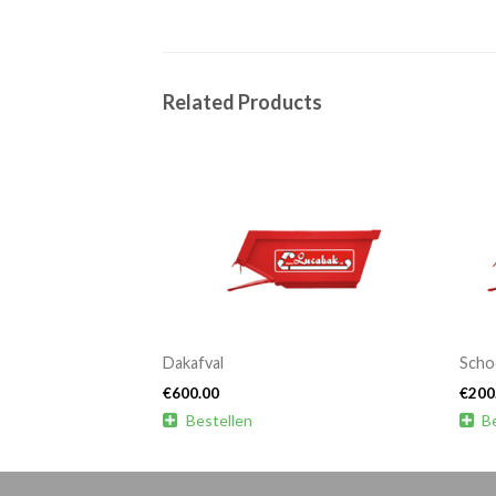
Related Products
val
Dakafval
Scho
€
600.00
€
200

Bestellen

B