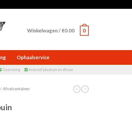
Winkelwagen
/
€
0.00
0
ing
Ophaalservice
Geen borg
Inclusief plaatsen en afvoer


Afvalcontainer
/
puin