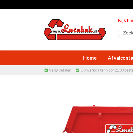
Kijk hi
Home
Afvalconta
Veilig betalen
Op werkdagen voor 21:00 best

