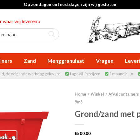
Op zondagen en feestdagen zijn wij gesloten
er waar wij leveren »
iners
Zand
Menggranulaat
Vragen
Lever
eld, de volgende werkdag geleverd
Lage all-in prijzen
1 maand huur


Home
Winkel
Afvalcontainers
/
/
9m3
Grond/zand met 
€
500.00