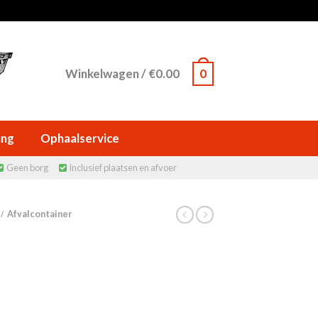
Winkelwagen
/
€
0.00
0
ing
Ophaalservice
Geen borg
Inclusief plaatsen en afvoer


Afvalcontainer
/