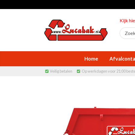
Kijk hi
Home
Afvalconta
Veilig betalen
Op werkdagen voor 21:00 best

