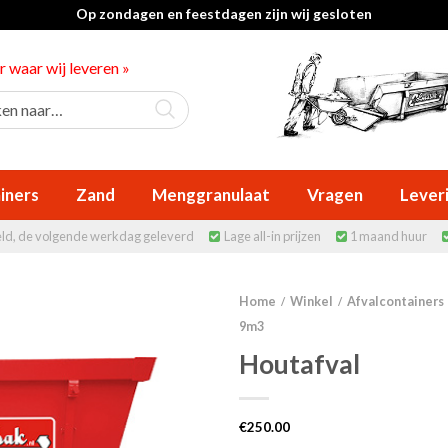
Op zondagen en feestdagen zijn wij gesloten
er waar wij leveren »
iners
Zand
Menggranulaat
Vragen
Lever
eld, de volgende werkdag geleverd
Lage all-in prijzen
1 maand huur


Home
Winkel
Afvalcontainers
/
/
9m3
Houtafval
€
250.00