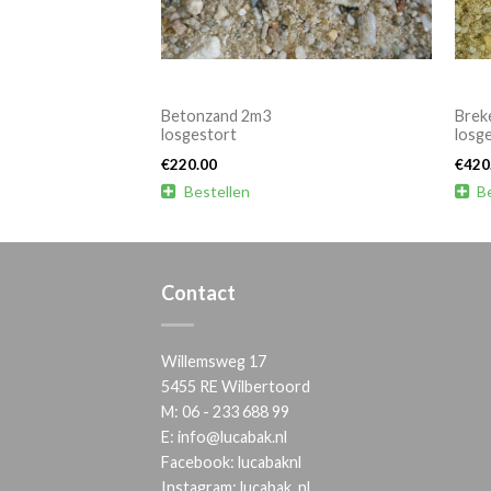
Betonzand 2m3
Brek
losgestort
losg
€
220.00
€
420

Bestellen

B
Contact
Willemsweg 17
5455 RE Wilbertoord
M:
06 - 233 688 99
E:
info@lucabak.nl
Facebook:
lucabaknl
Instagram:
lucabak_nl