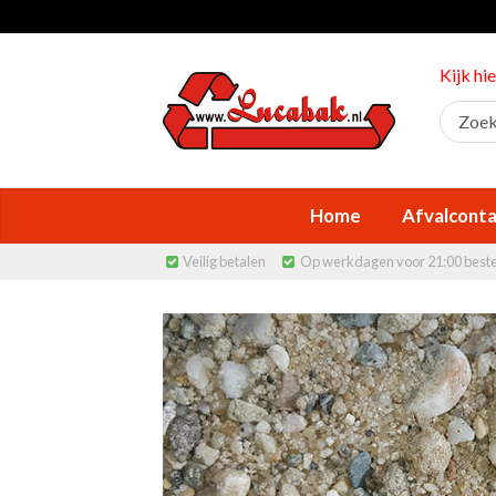
Kijk hi
Home
Afvalconta
Veilig betalen
Op werkdagen voor 21:00 best

