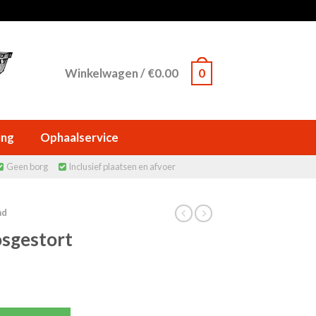
Winkelwagen
/
€
0.00
0
ing
Ophaalservice
Geen borg
Inclusief plaatsen en afvoer


nd
sgestort