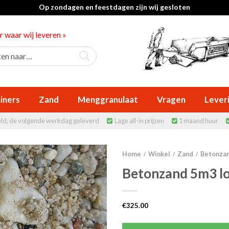
Op zondagen en feestdagen zijn wij gesloten
er waar wij leveren »
iners
Zand
Menggranulaat
Vragen
Lever
eld, de volgende werkdag geleverd
Lage all-in prijzen
1 maand huur


Home
Winkel
Zand
Betonza
/
/
/
Betonzand 5m3 lo
€
325.00