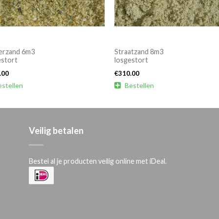
erzand 6m3
Straatzand 8m3
estort
losgestort
.00
€
310.00
estellen

Bestellen
Veilig betalen
Bestel al je producten veilig online met iDeal.