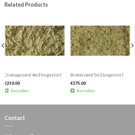
Related Products
Drainagezand 4m3 losgestort
Brekerzand 5m3 losgestort
€
250.00
€
375.00

Bestellen

Bestellen
Contact