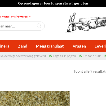
Op zondagen en feestdagen zijn wij gesloten
er waar wij leveren »
iners
Zand
Menggranulaat
Vragen
Lever
eld, de volgende werkdag geleverd
Lage all-in prijzen
1 maand huur


Toont alle 9 resulta