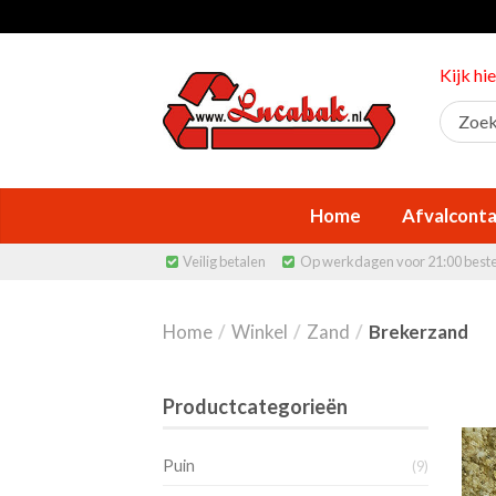
Kijk hi
Home
Afvalconta
Veilig betalen
Op werkdagen voor 21:00 best


Home
/
Winkel
/
Zand
/
Brekerzand
Productcategorieën
Puin
(9)