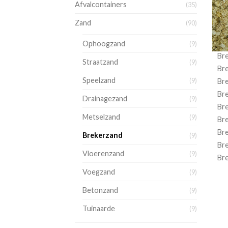
Afvalcontainers
(35)
Zand
(90)
Ophoogzand
(9)
Br
Straatzand
(9)
Br
Speelzand
(9)
Br
Br
Drainagezand
(9)
Br
Metselzand
(9)
Br
Br
Brekerzand
(9)
Br
Vloerenzand
(9)
Br
Voegzand
(9)
Betonzand
(9)
Tuinaarde
(9)