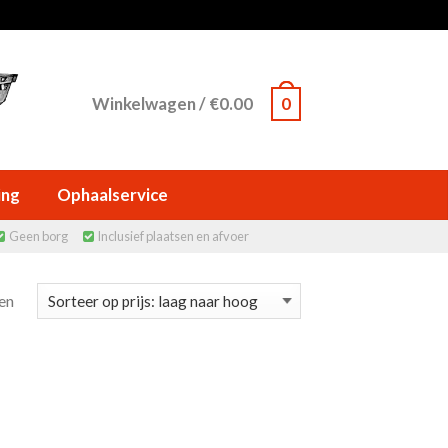
Winkelwagen
/
€
0.00
0
ing
Ophaalservice
Geen borg
Inclusief plaatsen en afvoer


ten