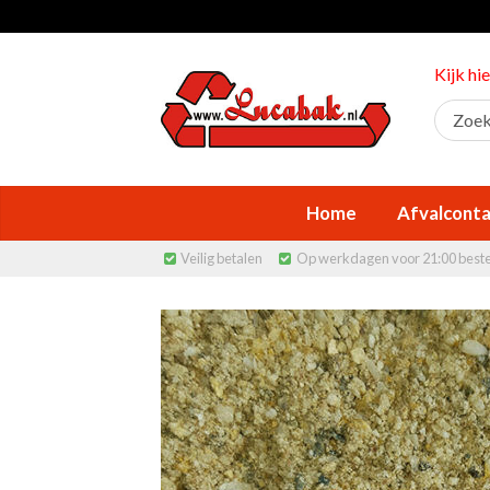
Kijk hi
Home
Afvalconta
Veilig betalen
Op werkdagen voor 21:00 best

