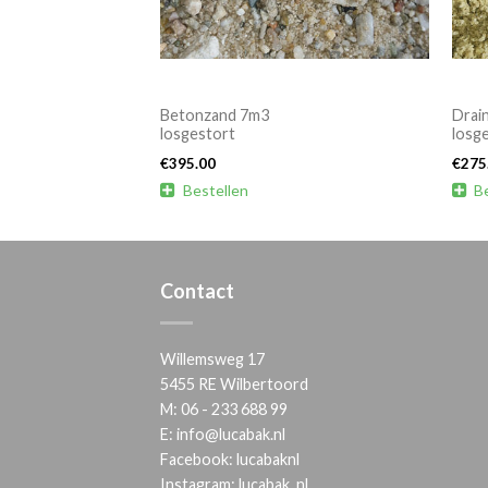
Betonzand 7m3
Drai
losgestort
losg
€
395.00
€
275

Bestellen

B
Contact
Willemsweg 17
5455 RE Wilbertoord
M:
06 - 233 688 99
E:
info@lucabak.nl
Facebook:
lucabaknl
Instagram:
lucabak_nl