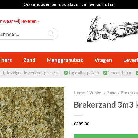
Op zondagen en feestdagen zijn wij gesloten
er waar wij leveren »
iners
Zand
Menggranulaat
Vragen
Lever
eld, de volgende werkdag geleverd
Lage all-in prijzen
1 maand huur


Home
Winkel
Zand
Brekerza
/
/
/
Brekerzand 3m3 l
€
285.00