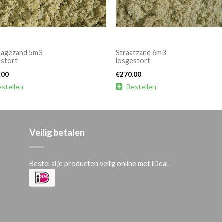
nagezand 5m3
Straatzand 6m3
estort
losgestort
.00
€
270.00
estellen

Bestellen
Veilig betalen
Bestel al je producten veilig online met iDeal.