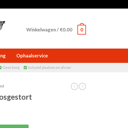
Winkelwagen
/
€
0.00
0
ing
Ophaalservice
Geen borg
Inclusief plaatsen en afvoer


nd
osgestort