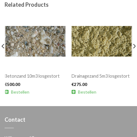
Related Products
Betonzand 10m3 losgestort
Drainagezand 5m3 losgestort
€
500.00
€
275.00

Bestellen

Bestellen
Contact