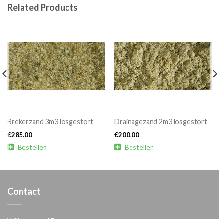
Related Products
Brekerzand 3m3 losgestort
Drainagezand 2m3 losgestort
€
285.00
€
200.00

Bestellen

Bestellen
Contact