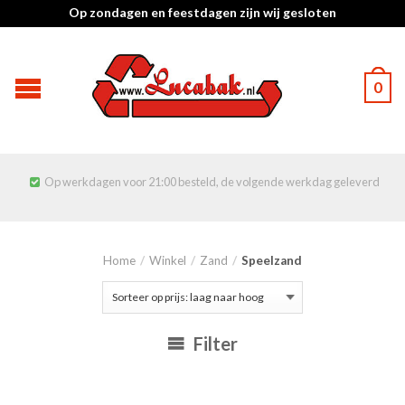
Op zondagen en feestdagen zijn wij gesloten
0
Op werkdagen voor 21:00 besteld, de volgende werkdag geleverd

Home
/
Winkel
/
Zand
/
Speelzand
Filter