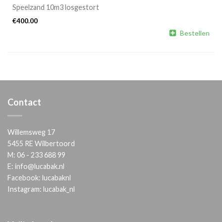
Speelzand 10m3 losgestort
€
400.00

Bestellen
Contact
Willemsweg 17
5455 RE Wilbertoord
M:
06 - 233 688 99
E:
info@lucabak.nl
Facebook:
lucabaknl
Instagram:
lucabak_nl