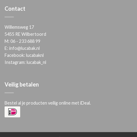
Contact
Willemsweg 17
5455 RE Wilbertoord
M:
06 - 233 688 99
E:
info@lucabak.nl
Facebook:
lucabaknl
Instagram:
lucabak_nl
Veilig betalen
Bestel al je producten veilig online met iDeal.