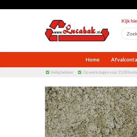
Kijk hi
Home
Afvalconta
Veilig betalen
Op werkdagen voor 21:00 best

