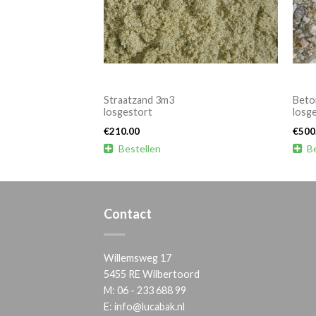
Straatzand 3m3
Beto
losgestort
losg
€
210.00
€
500

Bestellen

B
Contact
Willemsweg 17
5455 RE Wilbertoord
M:
06 - 233 688 99
E:
info@lucabak.nl