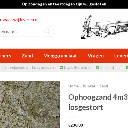
Op zondagen en feestdagen zijn wij gesloten
er waar wij leveren »
iners
Zand
Menggranulaat
Vragen
Lever
eld, de volgende werkdag geleverd
Lage all-in prijzen
1 maand huur


Home
Winkel
Zand
/
/
Ophoogzand 4m3
losgestort
€
230.00