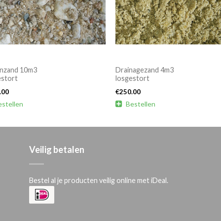
nzand 10m3
Drainagezand 4m3
estort
losgestort
.00
€
250.00
estellen

Bestellen
Veilig betalen
Bestel al je producten veilig online met iDeal.