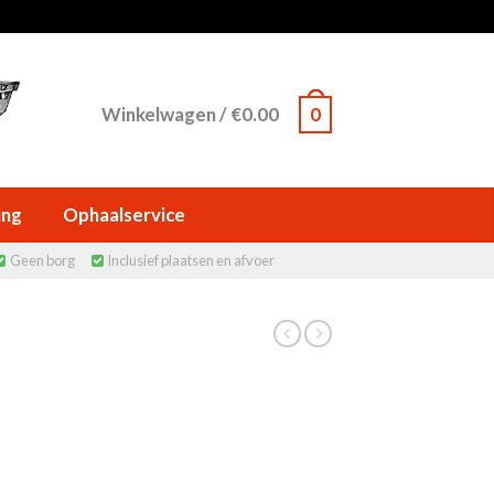
Winkelwagen
/
€
0.00
0
ing
Ophaalservice
Geen borg
Inclusief plaatsen en afvoer

