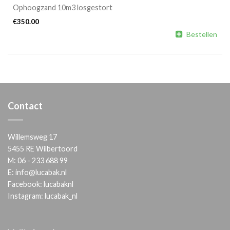
Ophoogzand 10m3 losgestort
€
350.00

Bestellen
Contact
Willemsweg 17
5455 RE Wilbertoord
M:
06 - 233 688 99
E:
info@lucabak.nl
Facebook:
lucabaknl
Instagram:
lucabak_nl