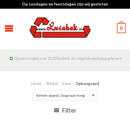
Op zondagen en feestdagen zijn wij gesloten
0
Op werkdagen voor 21:00 besteld, de volgende werkdag geleverd

Home
/
Winkel
/
Zand
/
Ophoogzand
Filter