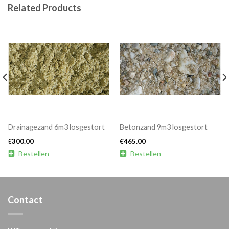
Related Products
Drainagezand 6m3 losgestort
Betonzand 9m3 losgestort
€
300.00
€
465.00

Bestellen

Bestellen
Contact