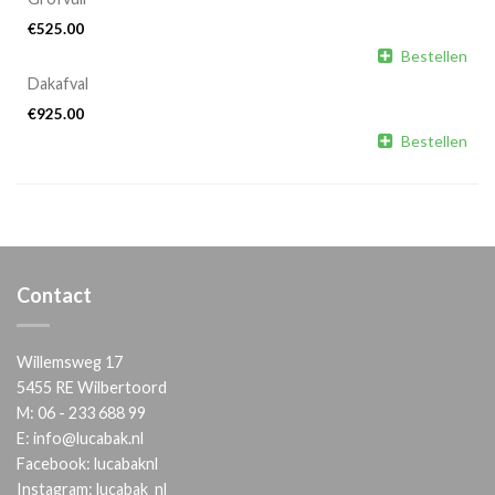
€
525.00

Bestellen
Dakafval
€
925.00

Bestellen
Contact
Willemsweg 17
5455 RE Wilbertoord
M:
06 - 233 688 99
E:
info@lucabak.nl
Facebook:
lucabaknl
Instagram:
lucabak_nl