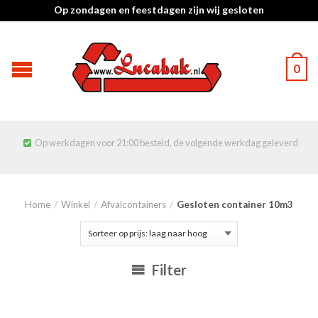
Op zondagen en feestdagen zijn wij gesloten
0
Op werkdagen voor 21:00 besteld, de volgende werkdag geleverd

Home
/
Winkel
/
Afvalcontainers
/
Gesloten container 10m3
Filter