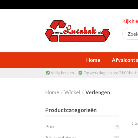
Kijk hi
Home
Afvalconta
Veilig betalen
Op werkdagen voor 21:00 best


Home
/
Winkel
/
Verlengen
Productcategorieën
Con
Puin
(9)
Afvalcontainers
(35)