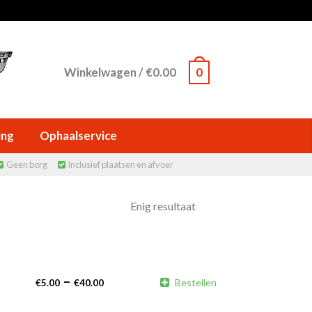
Winkelwagen
/
€
0.00
0
ing
Ophaalservice
Geen borg
Inclusief plaatsen en afvoer


Enig resultaat
–

Bestellen
€
5.00
€
40.00