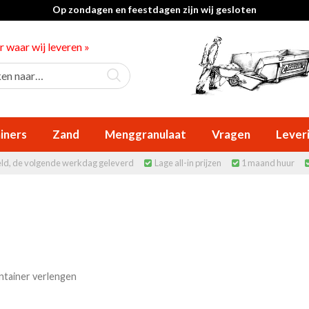
Op zondagen en feestdagen zijn wij gesloten
er waar wij leveren »
iners
Zand
Menggranulaat
Vragen
Lever
eld, de volgende werkdag geleverd
Lage all-in prijzen
1 maand huur


tainer verlengen