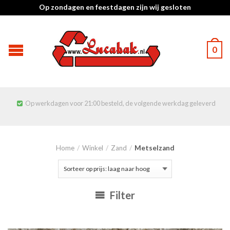
Op zondagen en feestdagen zijn wij gesloten
0
Op werkdagen voor 21:00 besteld, de volgende werkdag geleverd

Home
/
Winkel
/
Zand
/
Metselzand
Filter