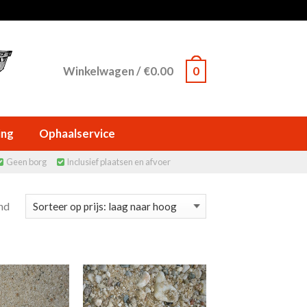
Winkelwagen
/
€
0.00
0
ing
Ophaalservice
Geen borg
Inclusief plaatsen en afvoer


nd