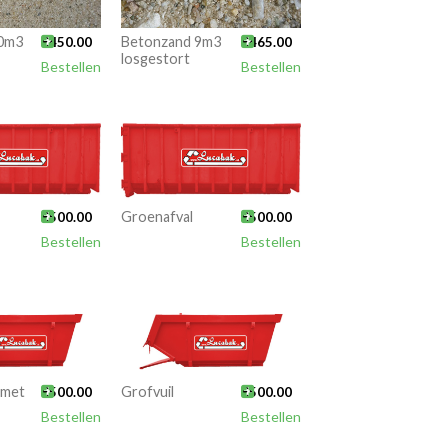
0m3

Betonzand 9m3

€
450.00
€
465.00
losgestort
Bestellen
Bestellen

Groenafval

€
500.00
€
500.00
Bestellen
Bestellen
 met

Grofvuil

€
500.00
€
500.00
Bestellen
Bestellen