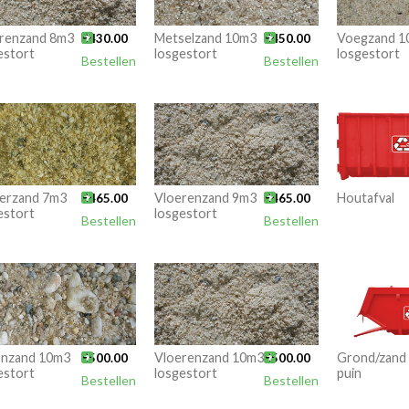
renzand 8m3

Metselzand 10m3

Voegzand 1
€
430.00
€
450.00
estort
losgestort
losgestort
Bestellen
Bestellen
erzand 7m3

Vloerenzand 9m3

Houtafval
€
465.00
€
465.00
estort
losgestort
Bestellen
Bestellen
nzand 10m3

Vloerenzand 10m3

Grond/zand
€
500.00
€
500.00
estort
losgestort
puin
Bestellen
Bestellen