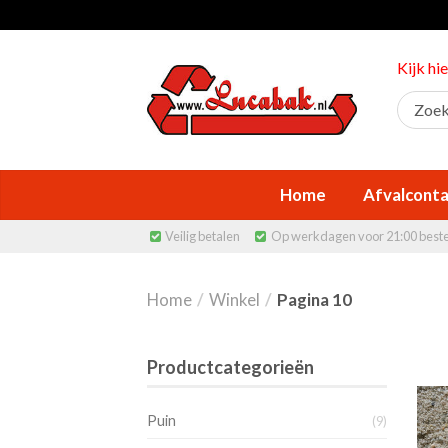
Kijk hi
Home
Afvalconta
Veilig betalen
Op werkdagen voor 21:00 best


Home
/
Winkel
/
Pagina 10
Productcategorieën
Puin
(9)