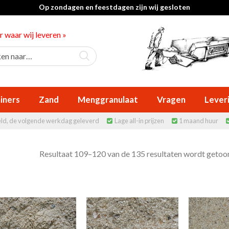
Op zondagen en feestdagen zijn wij gesloten
er waar wij leveren »
iners
Zand
Menggranulaat
Vragen
Lever
eld, de volgende werkdag geleverd
Lage all-in prijzen
1 maand huur


Resultaat 109–120 van de 135 resultaten wordt getoo