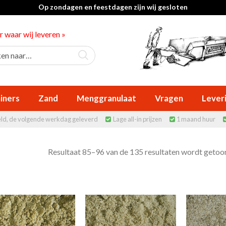
Op zondagen en feestdagen zijn wij gesloten
er waar wij leveren »
iners
Zand
Menggranulaat
Vragen
Lever
eld, de volgende werkdag geleverd
Lage all-in prijzen
1 maand huur


Resultaat 85–96 van de 135 resultaten wordt getoo