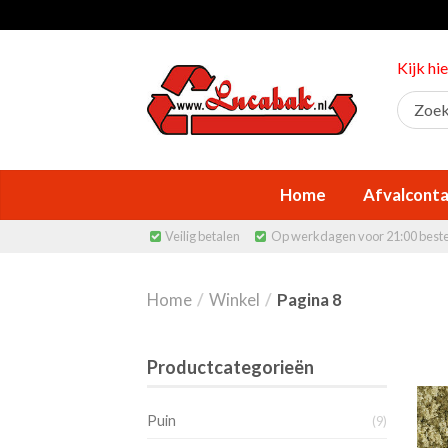
Kijk hi
Home
Afvalconta
Veilig betalen
Op werkdagen voor 21:00 best


Home
/
Winkel
/
Pagina 8
Productcategorieën
Puin
(9)