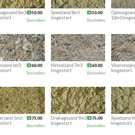
nagezand 8m3

Speelzand 8m3

Ophoogzan
€
350.00
€
350.00
estort
losgestort
10m3 losges
Bestellen
Bestellen
nzand 6m3

Metselzand 7m3

Vloerenzan
€
360.00
€
360.00
estort
losgestort
losgestort
Bestellen
Bestellen
erzand 5m3

Drainagezand 9m3

Speelzand 
€
375.00
€
375.00
estort
losgestort
losgestort
Bestellen
Bestellen