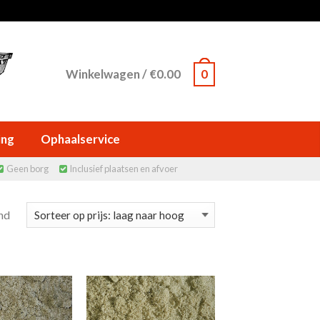
Winkelwagen
/
€
0.00
0
ing
Ophaalservice
Geen borg
Inclusief plaatsen en afvoer


nd