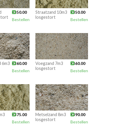
d

Straatzand 10m3

€
350.00
€
350.00
tort
losgestort
Bestellen
Bestellen
d 6m3

Voegzand 7m3

€
360.00
€
360.00
losgestort
Bestellen
Bestellen
9m3

Metselzand 8m3

€
375.00
€
390.00
losgestort
Bestellen
Bestellen